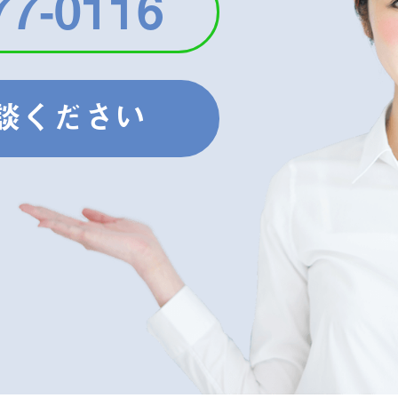
77-0116
談ください