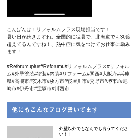
こんばんは！リフォルムプラス現場担当です！
暑い日が続きますね。全国的に猛暑で。北海道でも30度
超えてるんですね！、熱中症に気をつけてお仕事に励み
ます！
#Reforumuplus#Reforumu#リフォルムプラス#リフォル
ム#外壁塗装#塗装#内装#リフォーム#関西#大阪府#兵庫
県#高槻市#茨木市#枚方市#寝屋川市#交野市#堺市##尼
崎市#伊丹市#宝塚市#川西市
他にもこんなブログ書いてます
外壁以外でもなんでも言うてくださ
い！！